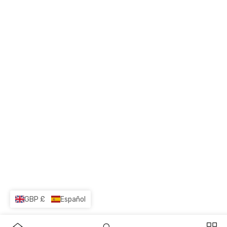
GBP £
Español