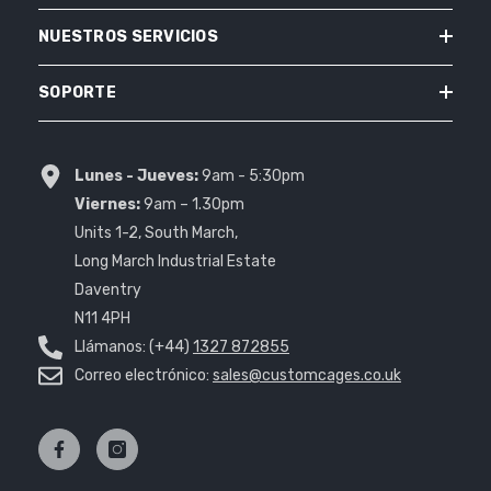
NUESTROS SERVICIOS
SOPORTE
Lunes - Jueves:
9am - 5:30pm
Viernes:
9am – 1.30pm
Units 1-2, South March,
Long March Industrial Estate
Daventry
N11 4PH
Llámanos: (+44)
1327 872855
Correo electrónico:
sales@customcages.co.uk