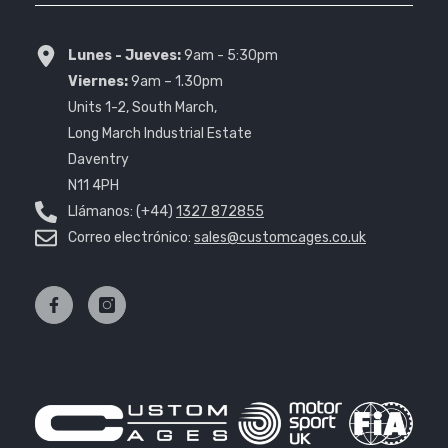
Lunes - Jueves:
9am - 5:30pm
Viernes:
9am – 1.30pm
Units 1-2, South March,
Long March Industrial Estate
Daventry
N11 4PH
Llámanos: (+44)
1327 872855
Correo electrónico:
sales@customcages.co.uk