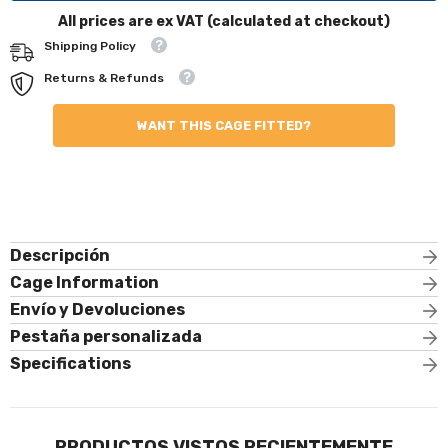
antivuelco
antivuelco
All prices are ex VAT (calculated at checkout)
T45
T45
TRIUMPH
TRIUMPH
Shipping Policy
TR4
TR4
Históricos.
Históricos.
Returns & Refunds
Cumple
Cumple
con
con
MS
MS
WANT THIS CAGE FITTED?
UK
UK
Apéndice
Apéndice
K
K
Descripción
Cage Information
Envío y Devoluciones
Pestaña personalizada
Specifications
PRODUCTOS VISTOS RECIENTEMENTE