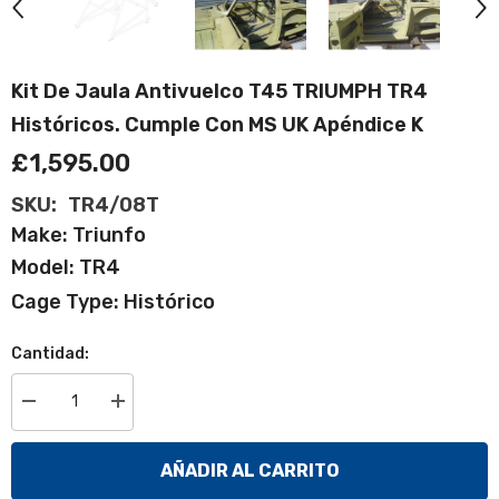
Kit De Jaula Antivuelco T45 TRIUMPH TR4
Históricos. Cumple Con MS UK Apéndice K
£1,595.00
SKU:
TR4/08T
Make: Triunfo
Model: TR4
Cage Type: Histórico
Cantidad:
Disminuir
Aumentar
cantidad
cantidad
de
para
Kit
Kit
AÑADIR AL CARRITO
de
de
jaula
jaula