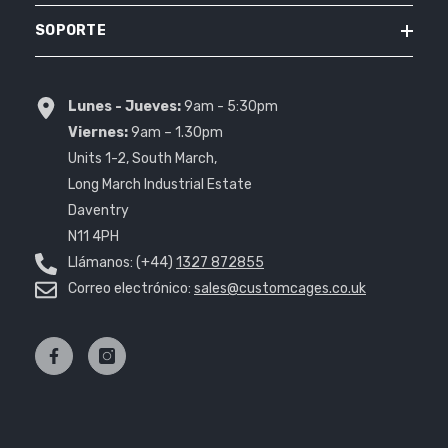
SOPORTE
Lunes - Jueves:
9am - 5:30pm
Viernes:
9am – 1.30pm
Units 1-2, South March,
Long March Industrial Estate
Daventry
N11 4PH
Llámanos: (+44)
1327 872855
Correo electrónico:
sales@customcages.co.uk