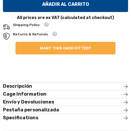
Kit
Kit
AÑADIR AL CARRITO
de
de
jaula
jaula
antivuelco
antivuelco
All prices are ex VAT (calculated at checkout)
AUDI
AUDI
TT
TT
Shipping Policy
MK1
MK1
Multipunto
Multipunto
Returns & Refunds
T45
T45
WANT THIS CAGE FITTED?
Descripción
Cage Information
Envío y Devoluciones
Pestaña personalizada
Specifications