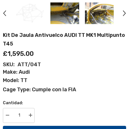
Kit De Jaula Antivuelco AUDI TT MK1 Multipunto
T45
£1,595.00
SKU:
ATT/04T
Make: Audi
Model: TT
Cage Type: Cumple con la FIA
Cantidad:
Disminuir
Aumentar
cantidad
cantidad
de
para