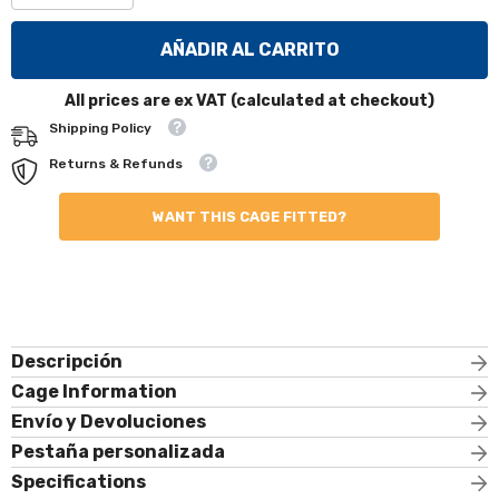
cantidad
cantidad
de
para
Kit
Kit
AÑADIR AL CARRITO
de
de
jaula
jaula
antivuelco
antivuelco
All prices are ex VAT (calculated at checkout)
multipunto
multipunto
T45
T45
Shipping Policy
internacional
internacional
para
para
Returns & Refunds
NISSAN
NISSAN
Almera.
Almera.
Homologado
Homologado
WANT THIS CAGE FITTED?
por
por
la
la
FIA
FIA
Descripción
Cage Information
Envío y Devoluciones
Pestaña personalizada
Specifications