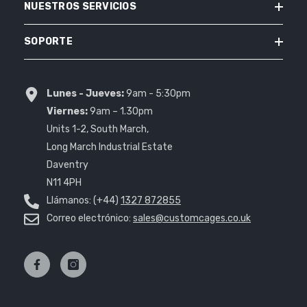
NUESTROS SERVICIOS
SOPORTE
Lunes - Jueves:
9am - 5:30pm
Viernes:
9am – 1.30pm
Units 1-2, South March,
Long March Industrial Estate
Daventry
N11 4PH
Llámanos: (+44)
1327 872855
Correo electrónico:
sales@customcages.co.uk