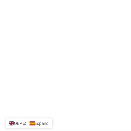
GBP £
Español